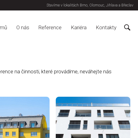
Stavíme v lokalitách Brno, Olomouc, Jihlava a Břeclav
omů
O nás
Reference
Kariéra
Kontakty
ence na činnosti, které provádíme, neváhejte nás