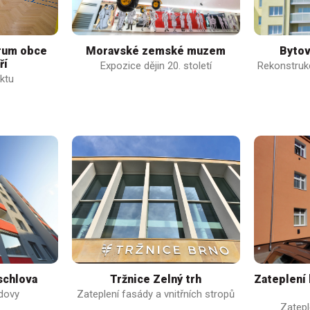
trum obce
Moravské zemské muzem
Bytov
ří
Expozice dějin 20. století
Rekonstruk
ktu
schlova
Tržnice Zelný trh
Zateplení
udovy
Zateplení fasády a vnitřních stropů
Zatepl