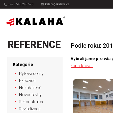
+420 543 245 570
kalaha@kalaha.cz
REFERENCE
Podle roku: 20
Vybrali jsme pro vás 
Kategorie
kontaktovat
.
Bytové domy
Expozice
Nezařazené
Novostavby
Rekonstrukce
Revitalizace