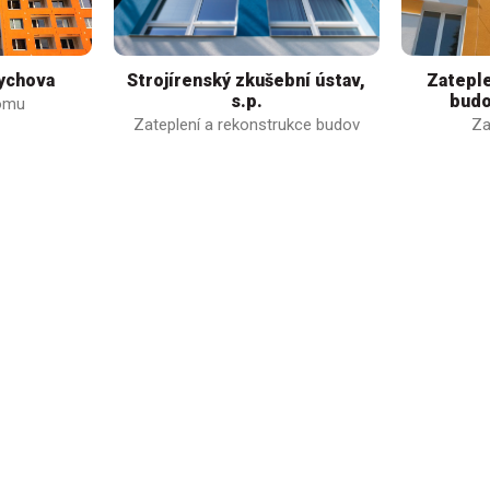
ychova
Strojírenský zkušební ústav,
Zateple
s.p.
budo
domu
Zateplení a rekonstrukce budov
Za