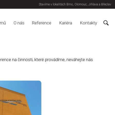
Stavíme v lokalitách Brno, Olomouc, Jihlava a Břeclav
omů
O nás
Reference
Kariéra
Kontakty
ence na činnosti, které provádíme, neváhejte nás