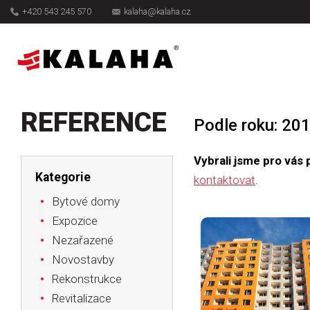
+420 543 245 570
kalaha@kalaha.cz
REFERENCE
Podle roku: 20
Vybrali jsme pro vás 
Kategorie
kontaktovat
.
Bytové domy
Expozice
Nezařazené
Novostavby
Rekonstrukce
Revitalizace