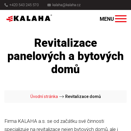
+420 543 245 570
kalaha@kalaha.cz
Revitalizace
panelových a bytových
domů
Úvodní stránka
⟶
Revitalizace domů
Firma KALAHA a.s. se od začátku své činnosti
specializuje na revitalizace nejen bytových domů, ale i