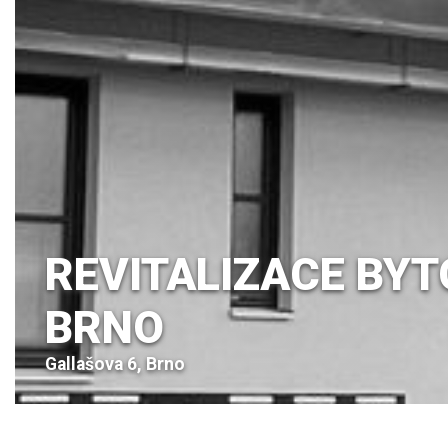
REVITALIZACE BY
BRNO
Gallašova 6, Brno