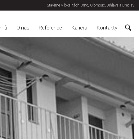
Stavíme v lokalitách Brno, Olomouc, Jihlava a Břeclav
omů
O nás
Reference
Kariéra
Kontakty