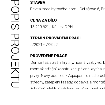
POPIS PROJEKTU
STAVBA
Revitalizace bytového domu Gallašova 6, B
CENA ZA DÍLO
13.219.621,- Kč bez DPH
TERMÍN PROVÁDĚNÍ PRACÍ
5/2021 - 7/2022
PROVEDENÉ PRÁCE
Demontáž střešní krytiny, nosné vazby vč. 
montáž střešní konstrukce, pálená krytina,
prvky. Nový podhled z Aquapanelu nad prod
střechy, zateplení fasády, dodávka a mont
žaluzií vč. elektroinstalace, nové vstupní hli
přístupového schodiště, oprava dlažeb, elek