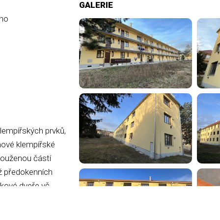
GALERIE
rno
klempířských prvků,
 nové klempířské
louženou částí
áž předokenních
níkové dveře vč.
troinstalace.