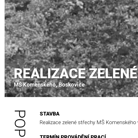
REALIZACE ZELEN
MŠ Komenského, Boskovice
STAVBA
Realizace zelené střechy MŠ Komenského 
TERMÍN PROVÁDĚNÍ PRACÍ