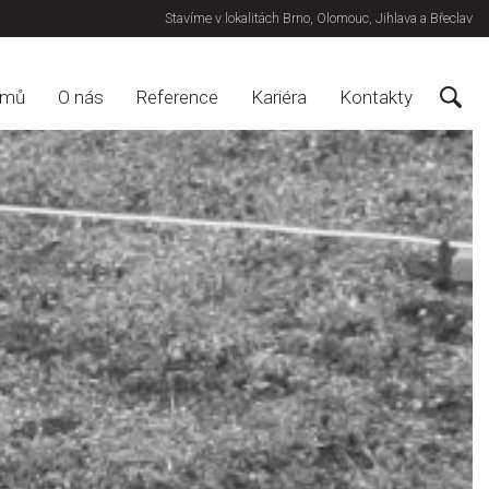
Stavíme v lokalitách Brno, Olomouc, Jihlava a Břeclav
omů
O nás
Reference
Kariéra
Kontakty