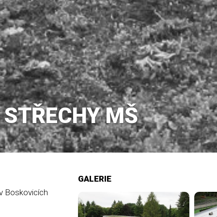
É STŘECHY MŠ
GALERIE
v Boskovicích