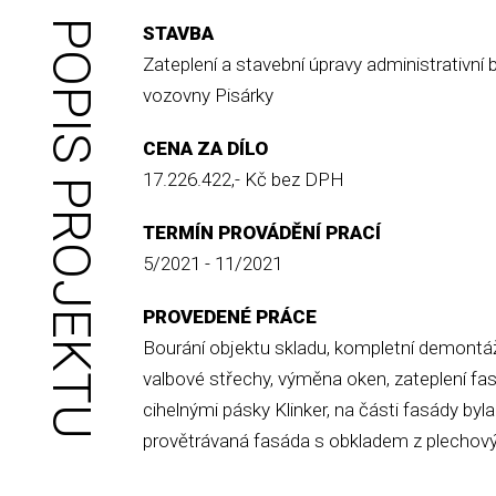
POPIS PROJEKTU
STAVBA
Zateplení a stavební úpravy administrativní 
vozovny Pisárky
CENA ZA DÍLO
17.226.422,- Kč bez DPH
TERMÍN PROVÁDĚNÍ PRACÍ
5/2021 - 11/2021
PROVEDENÉ PRÁCE
Bourání objektu skladu, kompletní demontá
valbové střechy, výměna oken, zateplení fa
cihelnými pásky Klinker, na části fasády by
provětrávaná fasáda s obkladem z plechov
zastřešení ploché střechy s nosnou konstr