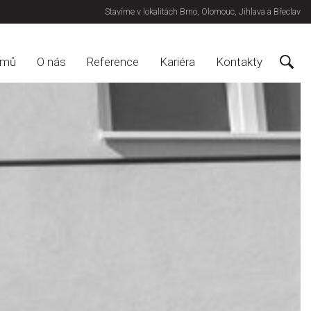
Stavíme v lokalitách Brno, Olomouc, Jihlava a Břeclav
omů
O nás
Reference
Kariéra
Kontakty