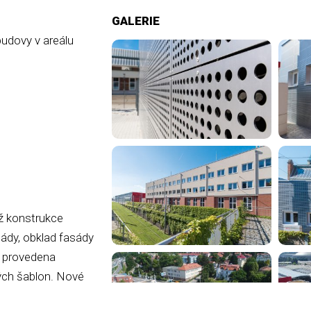
GALERIE
budovy v areálu
ž konstrukce
sády, obklad fasády
la provedena
ých šablon. Nové
ukcí z ocelových